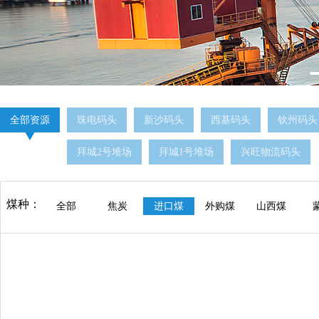
全部资源
珠电码头
新沙码头
西基码头
钦州码头
拜城2号堆场
拜城1号堆场
兴旺物流码头
煤种：
全部
焦炭
进口煤
外购煤
山西煤