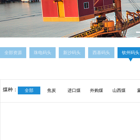
全部资源
珠电码头
新沙码头
西基码头
钦州码头
煤种：
全部
焦炭
进口煤
外购煤
山西煤