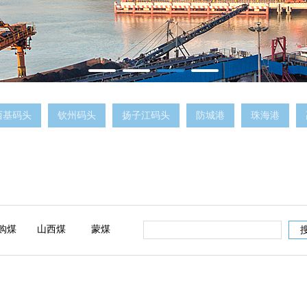
西基码头
钦州码头
扬子江码头
防城港
珠海港
购煤
山西煤
蒙煤